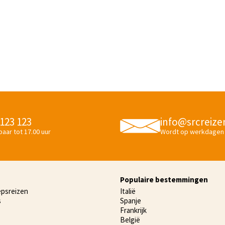
 123 123
info@srcreize
aar tot 17.00 uur
Wordt op werkdagen
Populaire bestemmingen
epsreizen
Italië
s
Spanje
Frankrijk
België