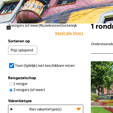
2 reizigers (of meer)
Muziekreizen
Oostenrijk
1 ron
Reset alle filters
Sorteren op
Onderstaande v
Toon (tijdelijk) niet beschikbare reizen
Reisgezelschap
1 reiziger
2 reizigers (of meer)
Vakantietype
Kies vakantietype(s)