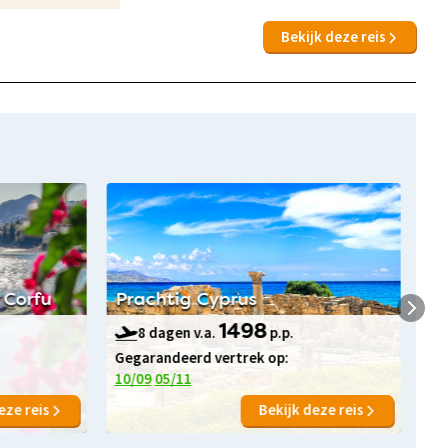
Bekijk deze reis
 Corfu
Prachtig Cyprus
Na
8 dagen v.a.
1498
p.p.
Gegarandeerd vertrek op:
Ge
10/09
05/11
19
eze reis
Bekijk deze reis