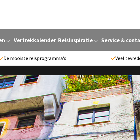
en
Vertrekkalender
Reisinspiratie
Service & cont
De mooiste reisprogramma's
Veel tevred