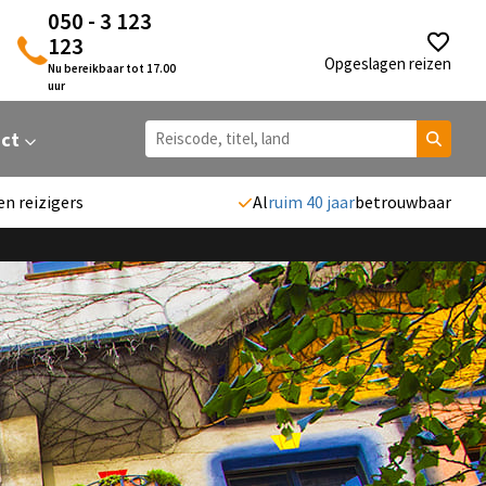
050 - 3 123
123
Opgeslagen reizen
Nu bereikbaar tot 17.00
uur
act
en reizigers
Al
ruim 40 jaar
betrouwbaar