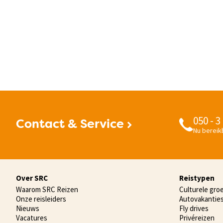
050 - 3
Contact & Service
Nu bereikb
Over SRC
Reistypen
Waarom SRC Reizen
Culturele gro
Onze reisleiders
Autovakantie
Nieuws
Fly drives
Vacatures
Privéreizen