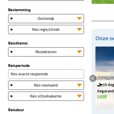
Bestemming
Oostenrijk
Kies regio/streek
Onze a
Reisthema
Muziekreizen
Reisperiode
na
Onbekend Extremadura
Hoogte
9 dagen v.a.
1998
p.p.
15 dag
Kies reismaand
Gegarandeerd vertrek op:
Gegarande
Kies schoolvakantie
17/09
07/10
14/09
s
Bekijk deze reis
Reisduur