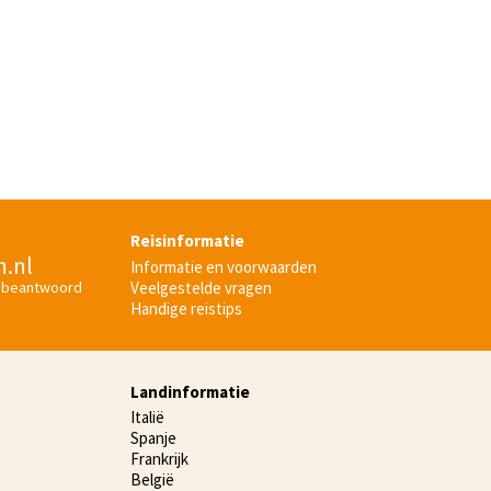
Reisinformatie
n.nl
Informatie en voorwaarden
Veelgestelde vragen
 beantwoord
Handige reistips
Landinformatie
Italië
Spanje
Frankrijk
België