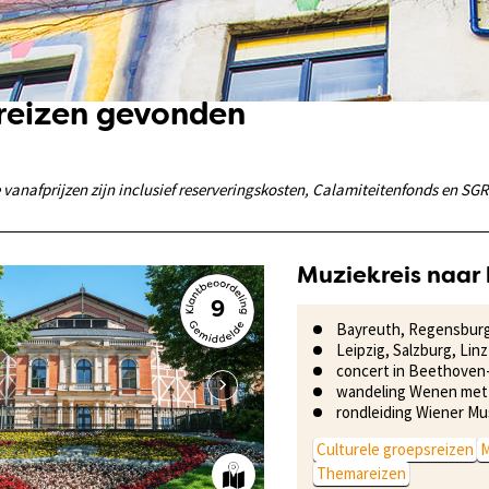
dreizen gevonden
anafprijzen zijn inclusief reserveringskosten, Calamiteitenfonds en SGR
Muziekreis naar 
9
Bayreuth, Regensbur
Leipzig, Salzburg, Lin
concert in Beethove
wandeling Wenen met 
rondleiding Wiener Mu
Culturele groepsreizen
M
Themareizen