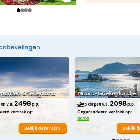
anbevelingen
punten Griekenland
Noord-Griekenland en
en v.a.
2498
p.p.
9 dagen v.a.
2098
p.p.
erd vertrek op:
Gegarandeerd vertrek op:
06/09
Bekijk deze reis
Bekijk d