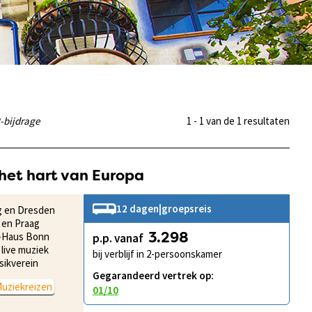
-bijdrage
1 - 1 van de 1 resultaten
het hart van Europa
12 dagen
|
groepsreis
g en Dresden
z en Praag
n-Haus Bonn
p.p. vanaf
3.298
live muziek
bij verblijf in 2-persoonskamer
sikverein
Gegarandeerd vertrek op:
uziekreizen
01/10