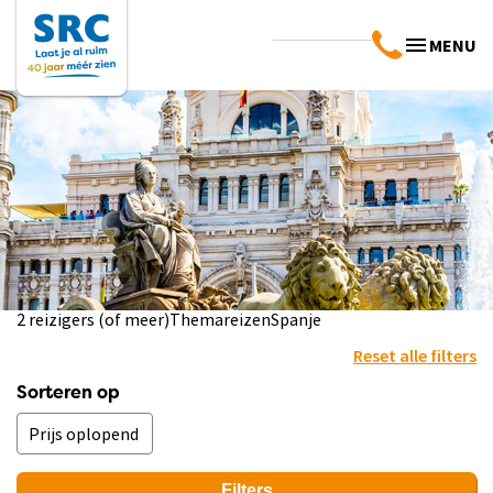
MENU
2 reizigers (of meer)
Themareizen
Spanje
Reset alle filters
Sorteren op
Filters