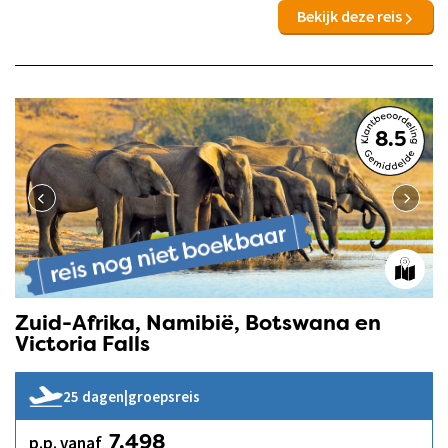
Bekijk deze reis
8.5
Zuid-Afrika, Namibië, Botswana en
Victoria Falls
25 dagen
|
groepsreis
p.p. vanaf
7.498