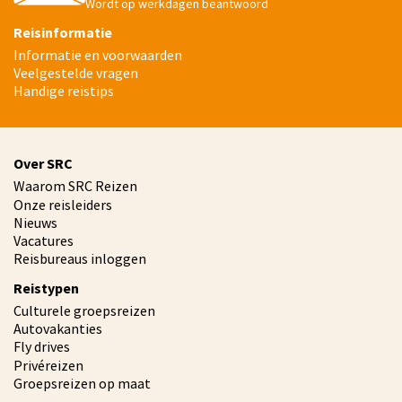
Wordt op werkdagen beantwoord
Reisinformatie
Informatie en voorwaarden
Veelgestelde vragen
Handige reistips
Over SRC
Waarom SRC Reizen
Onze reisleiders
Nieuws
Vacatures
Reisbureaus inloggen
Reistypen
Culturele groepsreizen
Autovakanties
Fly drives
Privéreizen
Groepsreizen op maat