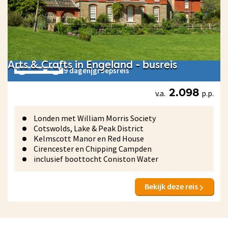
Arts & Crafts in Engeland - busreis
9 dagen
|
groepsreis
v.a.
p.p.
2.098
Londen met William Morris Society
Cotswolds, Lake & Peak District
Kelmscott Manor en Red House
Cirencester en Chipping Campden
inclusief boottocht Coniston Water
Bekijk deze reis