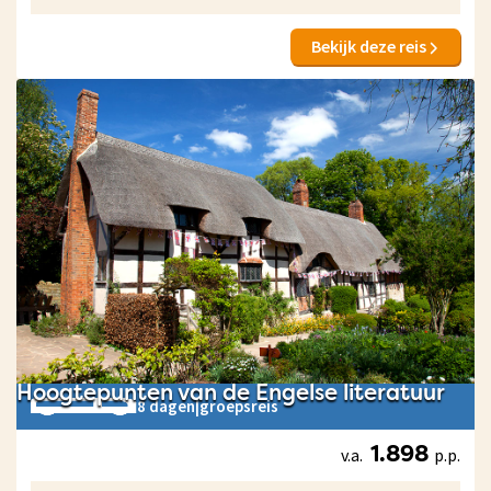
Bekijk deze reis
Hoogtepunten van de Engelse literatuur
8 dagen
|
groepsreis
v.a.
p.p.
1.898