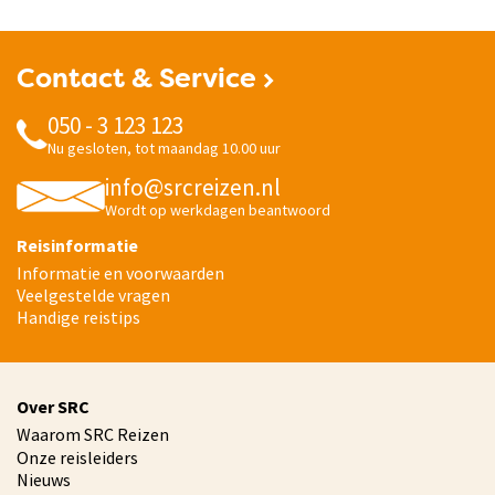
Contact & Service
050 - 3 123 123
Nu gesloten, tot maandag 10.00 uur
info@srcreizen.nl
Wordt op werkdagen beantwoord
Reisinformatie
Informatie en voorwaarden
Veelgestelde vragen
Handige reistips
Over SRC
Waarom SRC Reizen
Onze reisleiders
Nieuws