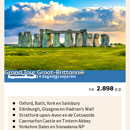
Grand Tour Groot-Brittannië
14 dagen
|
groepsreis
v.a.
p.p.
2.898
Oxford, Bath, York en Salisbury
Edinburgh, Glasgow en Hadrian’s Wall
Stratford-upon-Avon en de Cotswolds
Caernarfon Castle en Tintern Abbey
Yorkshire Dales en Snowdania NP