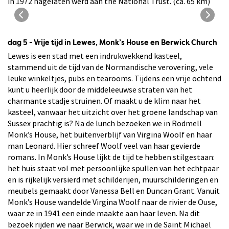
in 1972 nagelaten werd aan the National Trust. (ca. 65 km)
Knole House van de familie Sackville
dag 5 - Vrije tijd in Lewes, Monk’s House en Berwick Church
Lewes is een stad met een indrukwekkend kasteel,
stammend uit de tijd van de Normandische verovering, vele
leuke winkeltjes, pubs en tearooms. Tijdens een vrije ochtend
kunt u heerlijk door de middeleeuwse straten van het
charmante stadje struinen. Of maakt u de klim naar het
kasteel, vanwaar het uitzicht over het groene landschap van
Sussex prachtig is? Na de lunch bezoeken we in Rodmell
Monk’s House, het buitenverblijf van Virgina Woolf en haar
man Leonard. Hier schreef Woolf veel van haar gevierde
romans. In Monk’s House lijkt de tijd te hebben stilgestaan:
het huis staat vol met persoonlijke spullen van het echtpaar
en is rijkelijk versierd met schilderijen, muurschilderingen en
meubels gemaakt door Vanessa Bell en Duncan Grant. Vanuit
Monk’s House wandelde Virgina Woolf naar de rivier de Ouse,
waar ze in 1941 een einde maakte aan haar leven. Na dit
bezoek rijden we naar Berwick, waar we in de Saint Michael