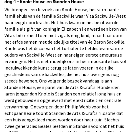
dag 4 - Knole House en Standen House
We brengen een bezoek aan Knole House, het vermaarde
familiehuis van de familie Sackville waar Vita Sackwille-West
haar jeugd doorbracht. Het huis kwam in het bezit van de
familie als gift van koningin Elizabeth I en werd een bron van
Vita’s bitterheid toen niet zij, als enig kind, maar haar oom
het erfde samen met de adelijke titel van 4e Baron Sackville.
Knole was het decor van het turbulente liefdesleven van de
ouders van Sackville-West en haar eigen eerste amoureuze
ervaringen. Het is niet moeilijk ons in het imposante huis vol
indrukwekkende kunst terug te laten voeren in de rijke
geschiedenis van de Sackvilles, die het huis overigens nog
steeds bewonen. Ons volgende bezoek vandaag is aan
Standen House, een parel van de Arts & Crafts. Honderden
jaren jonger dan Knole is Standen een relatief jong huis en
werd gebouwd en opgeleverd met elektriciteit en centrale
verwarming. Ontworpen door Phillip Webb voor het
echtpaar Beale toont Standen de Arts & Crafts filosofie dat
een huis aangekleed moet worden door haar tuin. Slechts
twee generaties Beales leefden in Standen voordat het huis