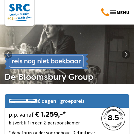
MENU
De Bloomsbury Group
6 dagen | groepsreis
p.p. vanaf
€ 1.259,-*
8.5
bij verblijf in een 2-persoonskamer
* Vanafprijs onder voorbehoud. Definitieve