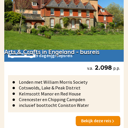
Arts & Crafts in Engeland - busreis
9 dagen
|
groepsreis
v.a.
p.p.
2.098
Londen met William Morris Society
Cotswolds, Lake & Peak District
Kelmscott Manor en Red House
Cirencester en Chipping Campden
inclusief boottocht Coniston Water
Bekijk deze reis