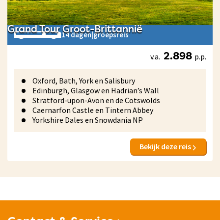
Grand Tour Groot-Brittannië
14 dagen
|
groepsreis
v.a.
p.p.
2.898
Oxford, Bath, York en Salisbury
Edinburgh, Glasgow en Hadrian’s Wall
Stratford-upon-Avon en de Cotswolds
Caernarfon Castle en Tintern Abbey
Yorkshire Dales en Snowdania NP
Bekijk deze reis