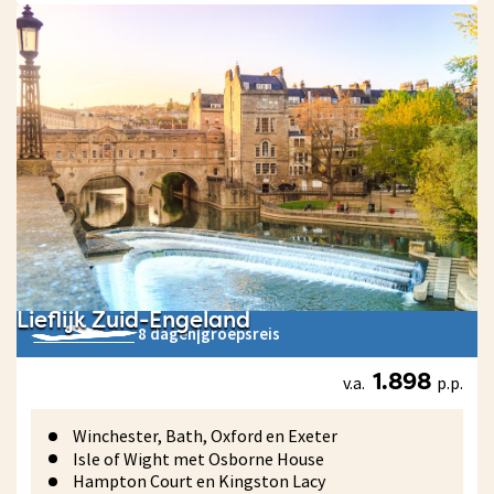
Lieflijk Zuid-Engeland
8 dagen
|
groepsreis
v.a.
p.p.
1.898
Winchester, Bath, Oxford en Exeter
Isle of Wight met Osborne House
Hampton Court en Kingston Lacy