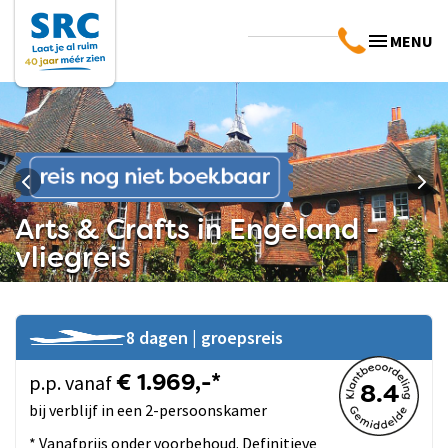
MENU
Arts & Crafts in Engeland -
vliegreis
8 dagen | groepsreis
p.p. vanaf
€ 1.969,-*
8.4
bij verblijf in een 2-persoonskamer
* Vanafprijs onder voorbehoud. Definitieve