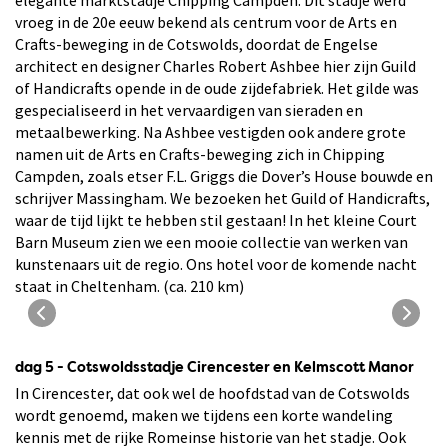
elegante marktstadje Chipping Campden. Dit stadje werd
vroeg in de 20e eeuw bekend als centrum voor de Arts en
Crafts-beweging in de Cotswolds, doordat de Engelse
architect en designer Charles Robert Ashbee hier zijn Guild
of Handicrafts opende in de oude zijdefabriek. Het gilde was
gespecialiseerd in het vervaardigen van sieraden en
metaalbewerking. Na Ashbee vestigden ook andere grote
namen uit de Arts en Crafts-beweging zich in Chipping
Campden, zoals etser F.L. Griggs die Dover’s House bouwde en
schrijver Massingham. We bezoeken het Guild of Handicrafts,
waar de tijd lijkt te hebben stil gestaan! In het kleine Court
Barn Museum zien we een mooie collectie van werken van
kunstenaars uit de regio. Ons hotel voor de komende nacht
staat in Cheltenham. (ca. 210 km)
Rodmarton Manor
dag 5 - Cotswoldsstadje Cirencester en Kelmscott Manor
In Cirencester, dat ook wel de hoofdstad van de Cotswolds
wordt genoemd, maken we tijdens een korte wandeling
kennis met de rijke Romeinse historie van het stadje. Ook