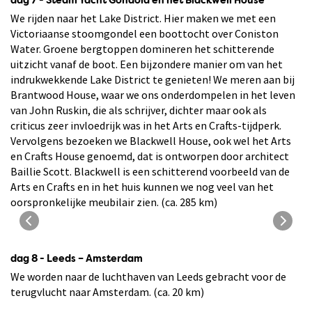
dag 7 - Steam Yacht Gondola en het Blackwell House
We rijden naar het Lake District. Hier maken we met een
Victoriaanse stoomgondel een boottocht over Coniston
Water. Groene bergtoppen domineren het schitterende
uitzicht vanaf de boot. Een bijzondere manier om van het
indrukwekkende Lake District te genieten! We meren aan bij
Brantwood House, waar we ons onderdompelen in het leven
van John Ruskin, die als schrijver, dichter maar ook als
criticus zeer invloedrijk was in het Arts en Crafts-tijdperk.
Vervolgens bezoeken we Blackwell House, ook wel het Arts
en Crafts House genoemd, dat is ontworpen door architect
Baillie Scott. Blackwell is een schitterend voorbeeld van de
Arts en Crafts en in het huis kunnen we nog veel van het
oorspronkelijke meubilair zien. (ca. 285 km)
Coniston Water in het Lake District
dag 8 - Leeds – Amsterdam
We worden naar de luchthaven van Leeds gebracht voor de
terugvlucht naar Amsterdam. (ca. 20 km)