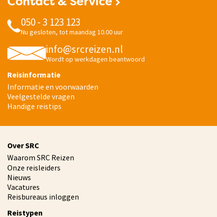
Contact & Service
050 - 3 123 123
Nu gesloten, tot maandag 10.00 uur
info@srcreizen.nl
Wordt op werkdagen beantwoord
Reisinformatie
Informatie en voorwaarden
Veelgestelde vragen
Handige reistips
Over SRC
Waarom SRC Reizen
Onze reisleiders
Nieuws
Vacatures
Reisbureaus inloggen
Reistypen