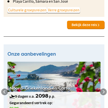
Playa Carillo, Sámara en San José
Culturele groepsreizen
Verre groepsreizen
Bekijk deze reis
Onze aanbevelingen
Noord-Griekenland en Corfu
9 dagen v.a.
p.p.
2098
Gegarandeerd vertrek op:
06/09