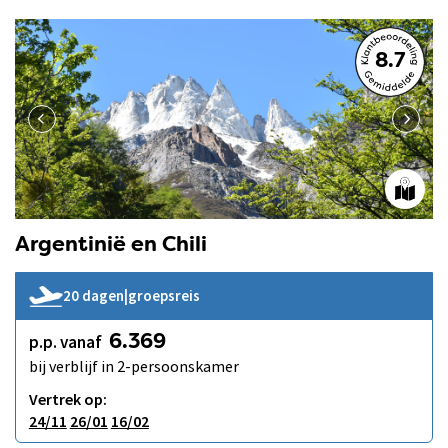
8.7
Argentinië en Chili
20 dagen
|
groepsreis
p.p. vanaf
6.369
bij verblijf in 2-persoonskamer
Vertrek op:
24/11
26/01
16/02