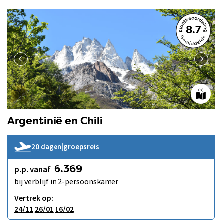
8.7
Argentinië en Chili
20 dagen
|
groepsreis
p.p. vanaf
6.369
bij verblijf in 2-persoonskamer
Vertrek op:
24/11
26/01
16/02