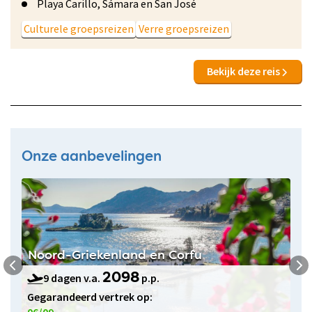
Playa Carillo, Sámara en San José
Culturele groepsreizen
Verre groepsreizen
Bekijk deze reis
Onze aanbevelingen
Noord-Griekenland en Corfu
9 dagen v.a.
p.p.
2098
Gegarandeerd vertrek op:
06/09