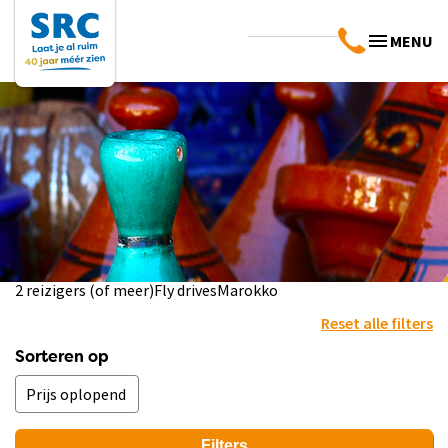
MENU
2 reizigers (of meer)
Fly drives
Marokko
Reset alle filters
Sorteren op
Filters