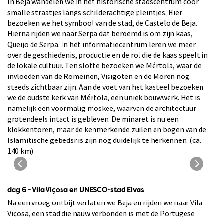
In Beja wandelen we in het historische stadscentrum door
smalle straatjes langs schilderachtige pleintjes. Hier
bezoeken we het symbool van de stad, de Castelo de Beja.
Hierna rijden we naar Serpa dat beroemd is om zijn kaas,
Queijo de Serpa. In het informatiecentrum leren we meer
over de geschiedenis, productie en de rol die de kaas speelt in
de lokale cultuur. Ten slotte bezoeken we Mértola, waar de
invloeden van de Romeinen, Visigoten en de Moren nog
steeds zichtbaar zijn. Aan de voet van het kasteel bezoeken
we de oudste kerk van Mértola, een uniek bouwwerk. Het is
namelijk een voormalig moskee, waarvan de architectuur
grotendeels intact is gebleven. De minaret is nu een
klokkentoren, maar de kenmerkende zuilen en bogen van de
Islamitische gebedsnis zijn nog duidelijk te herkennen. (ca.
140 km)
Uitzicht van het Castello de Beja
dag 6 - Vila Viçosa en UNESCO-stad Elvas
Na een vroeg ontbijt verlaten we Beja en rijden we naar Vila
Viçosa, een stad die nauw verbonden is met de Portugese