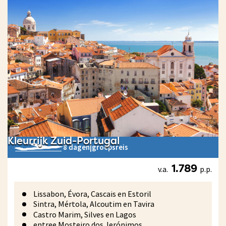
Kleurrijk Zuid-Portugal
8 dagen
|
groepsreis
v.a.
p.p.
1.789
Lissabon, Évora, Cascais en Estoril
Sintra, Mértola, Alcoutim en Tavira
Castro Marim, Silves en Lagos
entree Mosteiro dos Jerónimos