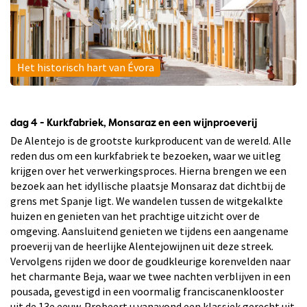
Het historisch hart van Évora
dag 4 - Kurkfabriek, Monsaraz en een wijnproeverij
De Alentejo is de grootste kurkproducent van de wereld. Alle
reden dus om een kurkfabriek te bezoeken, waar we uitleg
krijgen over het verwerkingsproces. Hierna brengen we een
bezoek aan het idyllische plaatsje Monsaraz dat dichtbij de
grens met Spanje ligt. We wandelen tussen de witgekalkte
huizen en genieten van het prachtige uitzicht over de
omgeving. Aansluitend genieten we tijdens een aangename
proeverij van de heerlijke Alentejowijnen uit deze streek.
Vervolgens rijden we door de goudkleurige korenvelden naar
het charmante Beja, waar we twee nachten verblijven in een
pousada, gevestigd in een voormalig franciscanenklooster
uit de 13e eeuw. Probeert u vanavond een klassiek gerecht uit