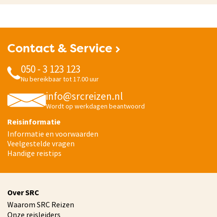
Contact & Service
050 - 3 123 123
Nu bereikbaar tot 17.00 uur
info@srcreizen.nl
Wordt op werkdagen beantwoord
Reisinformatie
Informatie en voorwaarden
Veelgestelde vragen
Handige reistips
Over SRC
Waarom SRC Reizen
Onze reisleiders