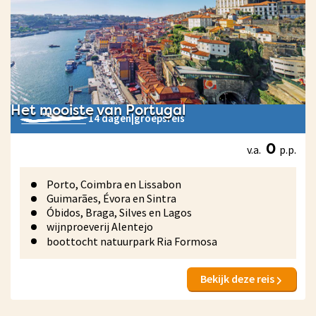
Het mooiste van Portugal
14 dagen
|
groepsreis
v.a.
p.p.
0
Porto, Coimbra en Lissabon
Guimarães, Évora en Sintra
Óbidos, Braga, Silves en Lagos
wijnproeverij Alentejo
boottocht natuurpark Ria Formosa
Bekijk deze reis