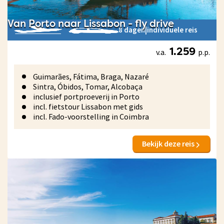
Van Porto naar Lissabon - fly drive
8 dagen
|
individuele reis
v.a.
p.p.
1.259
Guimarães, Fátima, Braga, Nazaré
Sintra, Óbidos, Tomar, Alcobaça
inclusief portproeverij in Porto
incl. fietstour Lissabon met gids
incl. Fado-voorstelling in Coimbra
Bekijk deze reis