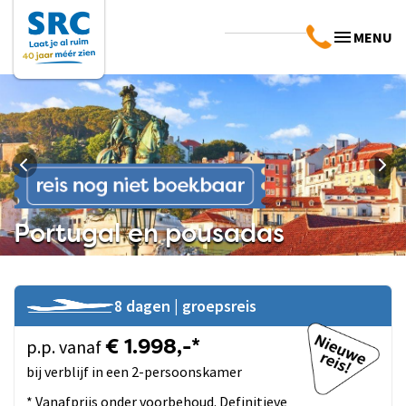
MENU
Portugal en pousadas
8 dagen | groepsreis
p.p. vanaf
€ 1.998,-*
bij verblijf in een 2-persoonskamer
* Vanafprijs onder voorbehoud. Definitieve