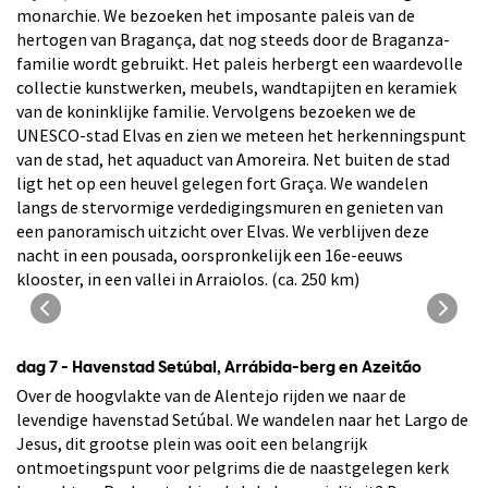
monarchie. We bezoeken het imposante paleis van de
hertogen van Bragança, dat nog steeds door de Braganza-
familie wordt gebruikt. Het paleis herbergt een waardevolle
collectie kunstwerken, meubels, wandtapijten en keramiek
van de koninklijke familie. Vervolgens bezoeken we de
UNESCO-stad Elvas en zien we meteen het herkenningspunt
van de stad, het aquaduct van Amoreira. Net buiten de stad
ligt het op een heuvel gelegen fort Graça. We wandelen
langs de stervormige verdedigingsmuren en genieten van
een panoramisch uitzicht over Elvas. We verblijven deze
nacht in een pousada, oorspronkelijk een 16e-eeuws
Paleis van de hertogen van Bragança in Vila
klooster, in een vallei in Arraiolos. (ca. 250 km)
Viçosa
dag 7 - Havenstad Setúbal, Arrábida-berg en Azeitão
Over de hoogvlakte van de Alentejo rijden we naar de
levendige havenstad Setúbal. We wandelen naar het Largo de
Jesus, dit grootse plein was ooit een belangrijk
ontmoetingspunt voor pelgrims die de naastgelegen kerk