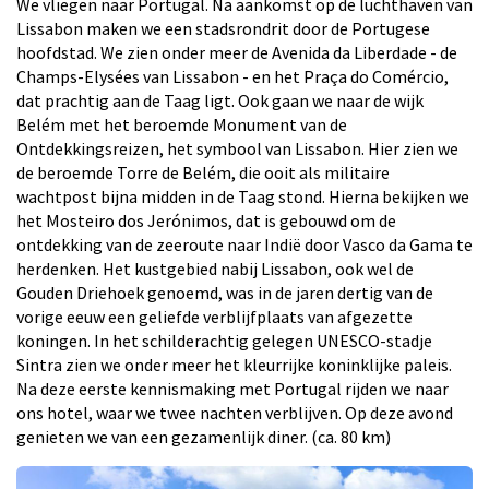
We vliegen naar Portugal. Na aankomst op de luchthaven van
Lissabon maken we een stadsrondrit door de Portugese
hoofdstad. We zien onder meer de Avenida da Liberdade - de
Champs-Elysées van Lissabon - en het Praça do Comércio,
dat prachtig aan de Taag ligt. Ook gaan we naar de wijk
Belém met het beroemde Monument van de
Ontdekkingsreizen, het symbool van Lissabon. Hier zien we
de beroemde Torre de Belém, die ooit als militaire
wachtpost bijna midden in de Taag stond. Hierna bekijken we
het Mosteiro dos Jerónimos, dat is gebouwd om de
ontdekking van de zeeroute naar Indië door Vasco da Gama te
herdenken. Het kustgebied nabij Lissabon, ook wel de
Gouden Driehoek genoemd, was in de jaren dertig van de
vorige eeuw een geliefde verblijfplaats van afgezette
koningen. In het schilderachtig gelegen UNESCO-stadje
Sintra zien we onder meer het kleurrijke koninklijke paleis.
Na deze eerste kennismaking met Portugal rijden we naar
ons hotel, waar we twee nachten verblijven. Op deze avond
genieten we van een gezamenlijk diner. (ca. 80 km)