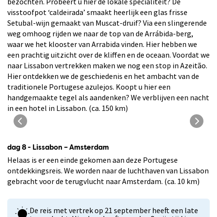
bezochten. Probeert u hier de lokale specialiteit? De
visstoofpot ‘caldeirada’ smaakt heerlijk een glas frisse
Setubal-wijn gemaakt van Muscat-druif? Via een slingerende
weg omhoog rijden we naar de top van de Arrábida-berg,
waar we het klooster van Arrabida vinden. Hier hebben we
een prachtig uitzicht over de kliffen en de oceaan. Voordat we
naar Lissabon vertrekken maken we nog een stop in Azeitão.
Hier ontdekken we de geschiedenis en het ambacht van de
traditionele Portugese azulejos. Koopt u hier een
handgemaakte tegel als aandenken? We verblijven een nacht
in een hotel in Lissabon. (ca. 150 km)
Largo de Jesus in Setúbal
dag 8 - Lissabon – Amsterdam
Helaas is er een einde gekomen aan deze Portugese
ontdekkingsreis. We worden naar de luchthaven van Lissabon
gebracht voor de terugvlucht naar Amsterdam. (ca. 10 km)
De reis met vertrek op 21 september heeft een late