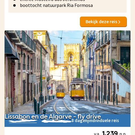
boottocht natuurpark Ria Formosa
Bekijk deze reis
Lissabon en de Algarve - fly drive
8 dagen
|
individuele reis
v.a.
p.p.
1.239