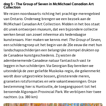
dag 5 - The Group of Seven in McMichael Canadian Art
Collection
We reizen noordwaarts richting het prachtige merengebied
van Ontario. Onderweg brengen we een bezoek aan de
McMichael Canadian Art Collection. Midden in het bos staat
dit uniek ontworpen museum, dat een bijzondere collectie
werken bevat van zowel inheemse als hedendaagse
kunstenaars. Hier maken we kennis met
The Group of Seven
,
een schildersgroep uit het begin van de 20e eeuw die met hun
landschapsschilderijen een belangrijke stempel drukten op
de Canadese kunstgeschiedenis. Zij wisten de
adembenemende Canadese natuur fantastisch vast te
leggen in hun schilderijen. Via Georgian Bay bereiken we
uiteindelijk de zeer geliefde Muskoka-regio, die gekenmerkt
wordt door uitgestrekte bossen, glinsterende meren,
granieten rotsformaties en vele vakantiewoningen. Onze
bestemming hier is Huntsville, de toegangspoort tot het
beroemde Algonquin Provincial Park. We verblijven hier twee
nachten. (ca. 380 km)