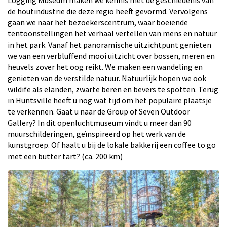
Logging Museum maken we kennis met de geschiedenis van
de houtindustrie die deze regio heeft gevormd. Vervolgens
gaan we naar het bezoekerscentrum, waar boeiende
tentoonstellingen het verhaal vertellen van mens en natuur
in het park. Vanaf het panoramische uitzichtpunt genieten
we van een verbluffend mooi uitzicht over bossen, meren en
heuvels zover het oog reikt. We maken een wandeling en
genieten van de verstilde natuur. Natuurlijk hopen we ook
wildife als elanden, zwarte beren en bevers te spotten. Terug
in Huntsville heeft u nog wat tijd om het populaire plaatsje
te verkennen. Gaat u naar de Group of Seven Outdoor
Gallery? In dit openluchtmuseum vindt u meer dan 90
muurschilderingen, geïnspireerd op het werk van de
kunstgroep. Of haalt u bij de lokale bakkerij een coffee to go
met een butter tart? (ca. 200 km)