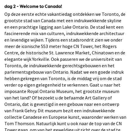
dag 2 - Welcome to Canada!
Op deze eerste echte vakantiedag ontdekken we Toronto, de
grootste stad van Canada met een indrukwekkende skyline
en een prachtige ligging aan Lake Ontario. De stad kent een
fascinerende mix van culturen, indrukwekkende architectuur
en levendige wijken. Tijdens een stadsrondrit zien we onder
meer de iconische 553 meter hoge CN Tower, het Rogers
Centre, de historische St. Lawrence Market, Chinatown en de
elegante wijk Yorkville. Ook passeren we de universiteit van
Toronto, de indrukwekkende gerechtsgebouwen en het
parlementsgebouw van Ontario. Nadat we een goede indruk
hebben gekregen van Toronto, is de middag vrij om de stad
verder op eigen gelegenheid te verkennen. Gaat u naar het
imposante Royal Ontario Museum, het grootste museum
van het land? Of bezoekt u de befaamde Art Gallery of
Ontario, dat is gevestigd in een gebouw naar een ontwerp
van Frank Gehry. Dit museum bezit een indrukwekkende
collectie Canadese en Europese kunst, waaronder werken van
Tom Thomson. Natuurlijk kunt u ook naar de top van de CN
Tower gaan, om van het geweldige uitzicht over de stad te