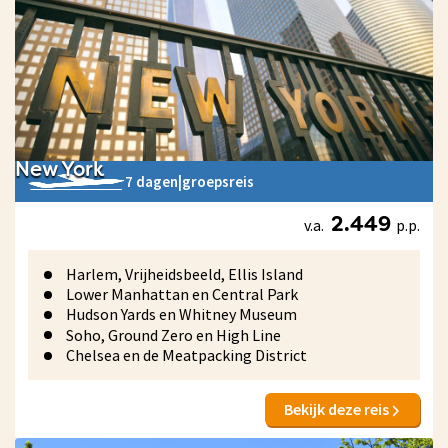
New York
7 dagen
|
groepsreis
v.a.
p.p.
2.449
Harlem, Vrijheidsbeeld, Ellis Island
Lower Manhattan en Central Park
Hudson Yards en Whitney Museum
Soho, Ground Zero en High Line
Chelsea en de Meatpacking District
Bekijk deze reis