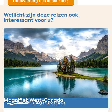
Toon/verberg reis in het kort
Wellicht zijn deze reizen ook
interessant voor u?
Magnifiek West-Canada
16 dagen
|
groepsreis