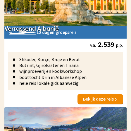
Verrassend Albanië
12 dagen
|
groepsreis
v.a.
p.p.
2.539
Shkodër, Korçë, Krujë en Berat
Butrint, Gjirokaster en Tirana
wijnproeverij en kookworkshop
boottocht Drin in Albanese Alpen
hele reis lokale gids aanwezig
Bekijk deze reis