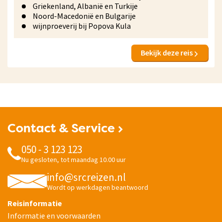
Griekenland, Albanië en Turkije
Noord-Macedonië en Bulgarije
wijnproeverij bij Popova Kula
Bekijk deze reis
Contact & Service
050 - 3 123 123
Nu gesloten, tot maandag 10.00 uur
info@srcreizen.nl
Wordt op werkdagen beantwoord
Reisinformatie
Informatie en voorwaarden