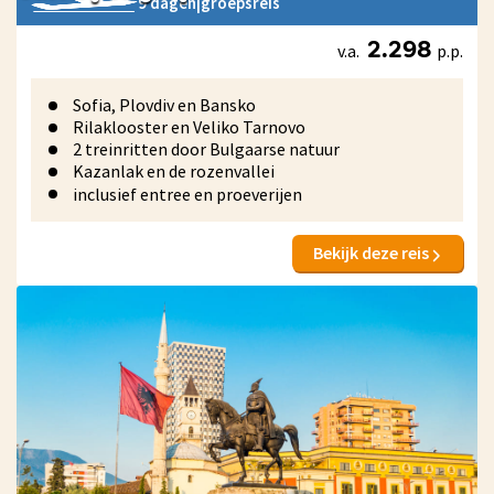
9 dagen
|
groepsreis
v.a.
p.p.
2.298
Sofia, Plovdiv en Bansko
Rilaklooster en Veliko Tarnovo
2 treinritten door Bulgaarse natuur
Kazanlak en de rozenvallei
inclusief entree en proeverijen
Bekijk deze reis