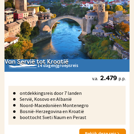
Van Servië tot Kroatië
14 dagen
|
groepsreis
v.a.
p.p.
2.479
ontdekkingsreis door 7 landen
Servië, Kosovo en Albanië
Noord-Macedoniëen Montenegro
Bosnië-Herzegovina en Kroatië
boottocht Sveti Naum en Perast
Bekijk deze reis