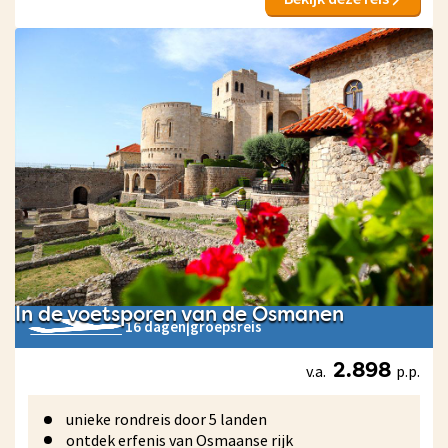
In de voetsporen van de Osmanen
16 dagen
|
groepsreis
v.a.
p.p.
2.898
unieke rondreis door 5 landen
ontdek erfenis van Osmaanse rijk