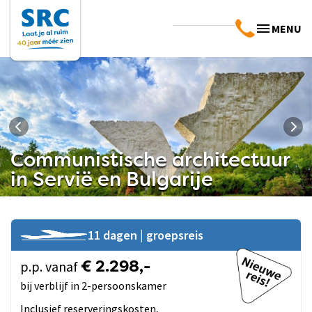
MENU
Communistische architectuur
in Servië en Bulgarije
11 dagen | groepsreis
p.p. vanaf
€ 2.298,-
bij verblijf in 2-persoonskamer
Inclusief reserveringskosten,