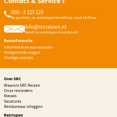
Contact & Service
050 - 3 123 123
Nu gesloten, op werkdagen bereikbaar vanaf 10.00 uur
info@srcreizen.nl
Wordt op werkdagen beantwoord
Reisinformatie
Informatie en voorwaarden
Veelgestelde vragen
Handige reistips
Over SRC
Waarom SRC Reizen
Onze reisleiders
Nieuws
Vacatures
Reisbureaus inloggen
Reistypen