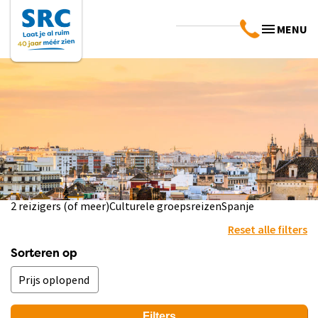
MENU
2 reizigers (of meer)
Culturele groepsreizen
Spanje
Reset alle filters
Sorteren op
Filters