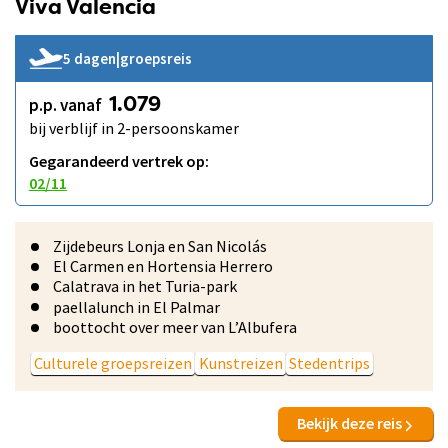
Viva Valencia
5 dagen
|
groepsreis
p.p. vanaf
1.079
bij verblijf in 2-persoonskamer
Gegarandeerd vertrek op:
02/11
Zijdebeurs Lonja en San Nicolás
El Carmen en Hortensia Herrero
Calatrava in het Turia-park
paellalunch in El Palmar
boottocht over meer van L’Albufera
Culturele groepsreizen
Kunstreizen
Stedentrips
Bekijk deze reis