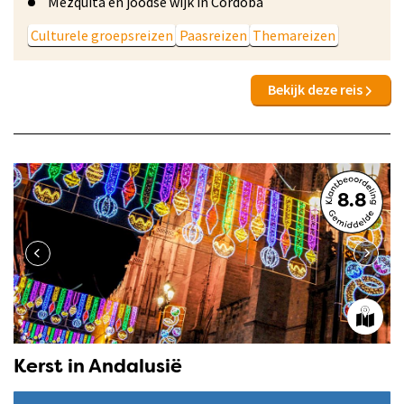
Mezquita en joodse wijk in Córdoba
Culturele groepsreizen
Paasreizen
Themareizen
Bekijk deze reis
8.8
Kerst in Andalusië