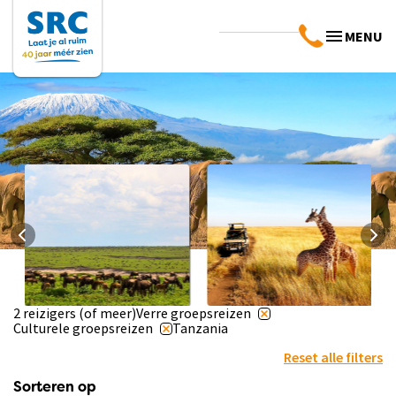
MENU
2 reizigers (of meer)
Verre groepsreizen
Landinfo Tanzania
Praktische info
Culturele groepsreizen
Tanzania
Tanzania
Bekijk info
Bekijk info
Reset alle filters
Sorteren op