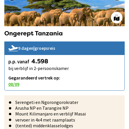
Ongerept Tanzania
9 dagen
|
groepsreis
p.p. vanaf
4.598
bij verblijf in 2-persoonskamer
Gegarandeerd vertrek op:
08/09
Serengeti en Ngorongorokrater
Arusha NP en Tarangire NP
Mount Kilimanjaro en verblijf Masai
vervoer in 4x4 met raamplaats
(tented) middenklasselodges