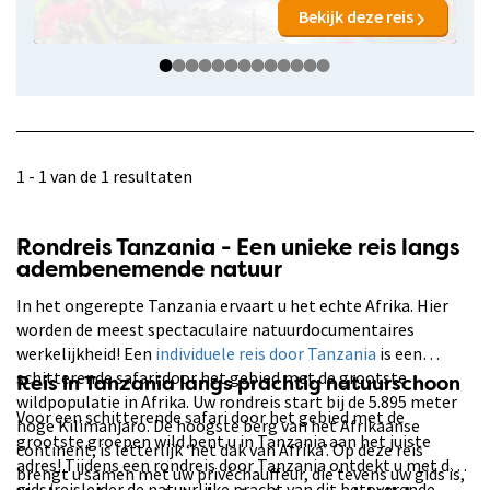
Bekijk deze reis
1 - 1 van de 1 resultaten
Rondreis Tanzania - Een unieke reis langs
adembenemende natuur
In het ongerepte Tanzania ervaart u het echte Afrika. Hier
worden de meest spectaculaire natuurdocumentaires
werkelijkheid! Een
individuele reis door Tanzania
is een
schitterende safari door het gebied met de grootste
Reis in Tanzania langs prachtig natuurschoon
wildpopulatie in Afrika. Uw rondreis start bij de 5.895 meter
Voor een schitterende safari door het gebied met de
hoge Kilimanjaro. De hoogste berg van het Afrikaanse
grootste groepen wild bent u in Tanzania aan het juiste
continent, is letterlijk ‘het dak van Afrika’. Op deze reis
adres! Tijdens een rondreis door Tanzania ontdekt u met de
brengt u samen met uw privéchauffeur, die tevens uw gids is,
gids/reisleider de natuurlijke pracht van dit betoverende