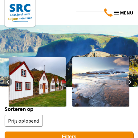
MENU
Landinfo IJsland
Praktische info
Sorteren op
IJsland
Bekijk info
Bekijk info
Filters